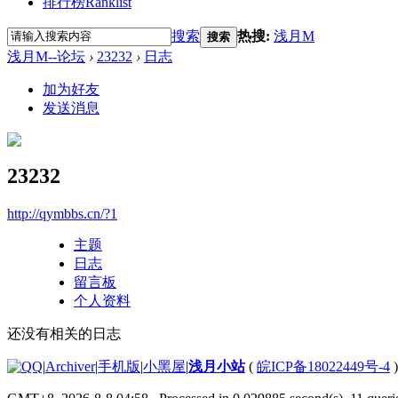
排行榜
Ranklist
搜索
热搜:
浅月M
搜索
浅月M--论坛
›
23232
›
日志
加为好友
发送消息
23232
http://qymbbs.cn/?1
主题
日志
留言板
个人资料
还没有相关的日志
|
Archiver
|
手机版
|
小黑屋
|
浅月小站
(
皖ICP备18022449号-4
)