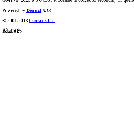
GMT+8, 2026-8-8 04:58
, Processed in 0.029885 second(s), 11 querie
Powered by
Discuz!
X3.4
© 2001-2013
Comsenz Inc.
返回顶部