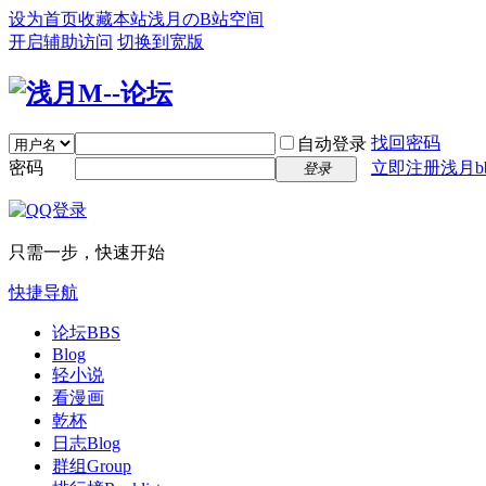
设为首页
收藏本站
浅月のB站空间
开启辅助访问
切换到宽版
找回密码
自动登录
密码
立即注册浅月bb
登录
只需一步，快速开始
快捷导航
论坛
BBS
Blog
轻小说
看漫画
乾杯
日志
Blog
群组
Group