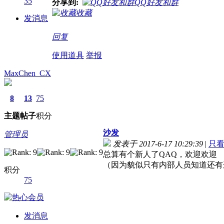
35
分享到:
QQ好友和群
收藏
发消息
回复
使用道具
举报
MaxChen_CX
8
13
75
主题
帖子
积分
沙发
管理员
发表于 2017-6-17 10:29:39
|
只
总算有个新人了QAQ，欢迎欢迎
（因为貌似只有内部人员知道还有这
积分
75
发消息