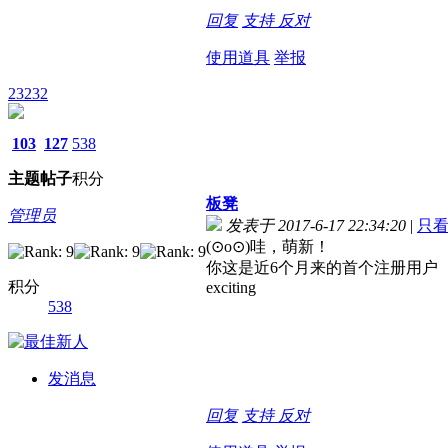
回复
支持
反对
使用道具
举报
23232
103
127
538
主题
帖子
积分
板凳
管理员
发表于 2017-6-17 22:34:20
|
只
(⊙o⊙)哇，萌新！
你这是近6个月来的首个注册用户
积分
exciting
538
发消息
回复
支持
反对