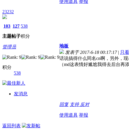
使用道具
举报
23232
103
127
538
主题
帖子
积分
地板
管理员
发表于 2017-6-18 00:17:17
|
只
话说搞得什么同名cn啊，另外，
（md这表情好尴尬我得去后台再
积分
538
发消息
回复
支持
反对
使用道具
举报
返回列表