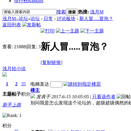
排行榜
Ranklist
搜索
热搜:
浅月M
搜索
浅月M--论坛
»
论坛
›
日常
›
讨论板块
›
新人冒.....冒泡？
返回列表
新人冒.....冒泡？
查看:
21888
|
回复:
3
[复制链接]
浅月轻小说
1
2
35
电梯直达
楼主
主题
帖子
积分
发表于 2017-6-15 10:05:05
|
只看该作者
别问我是怎么发现这个论坛的，超级超级偶然的
新手上路
积分