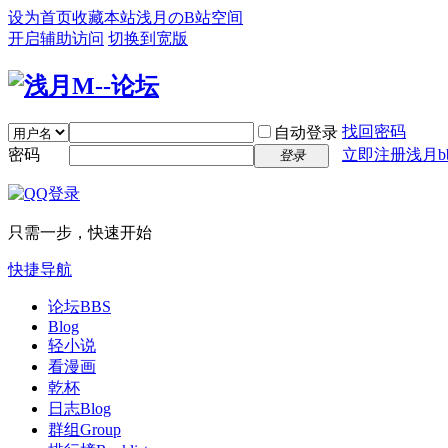
设为首页
收藏本站
浅月のB站空间
开启辅助访问
切换到宽版
找回密码
自动登录
密码
立即注册浅月bb
登录
只需一步，快速开始
快捷导航
论坛
BBS
Blog
轻小说
看漫画
乾杯
日志
Blog
群组
Group