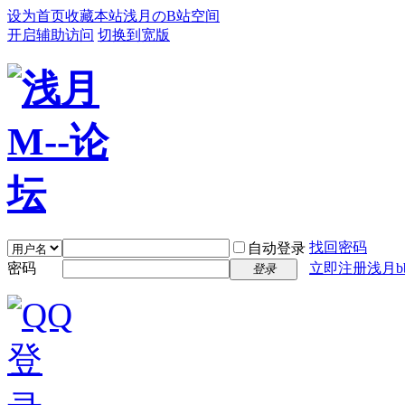
设为首页
收藏本站
浅月のB站空间
开启辅助访问
切换到宽版
找回密码
自动登录
密码
立即注册浅月bb
登录